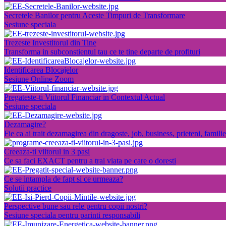
Secretele Banilor pentru Aceste Timpuri de Transformare
Sesiune speciala
Trezeste Investitorul din Tine
Transforma in subconstientul tau ce te tine departe de profituri
Identificarea Blocajelor
Sesiune Online Zoom
Pregateste-ti Viitorul Financiar in Contextul Actual
Sesiune speciala
Dezamagire?
Fie ca ai trait dezamagirea din dragoste, job, business, prieteni, familie
Creeaza-ti viitorul in 3 pasi
Ce sa faci EXACT pentru a trai viata pe care o doresti
Ce se intampla de fapt si ce urmeaza?
Solutii practice
Perspective bune sau rele pentru copii nostri?
Sesiune speciala pentru parinti responsabili