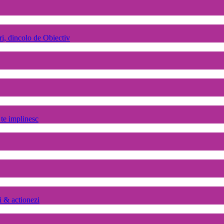
ri, dincolo de Obiectiv
 te implinesc
zi & actionezi