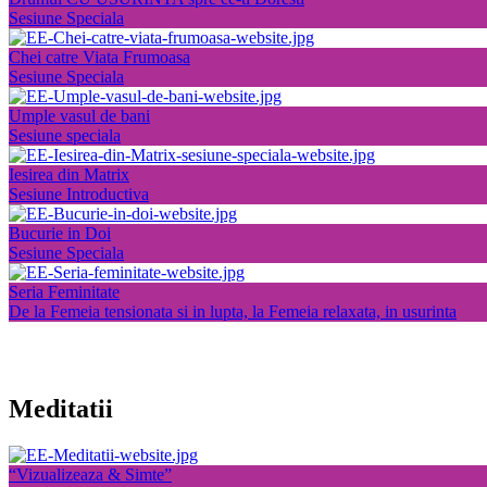
Sesiune Speciala
Chei catre Viata Frumoasa
Sesiune Speciala
Umple vasul de bani
Sesiune speciala
Iesirea din Matrix
Sesiune Introductiva
Bucurie in Doi
Sesiune Speciala
Seria Feminitate
De la Femeia tensionata si in lupta, la Femeia relaxata, in usurinta
Meditatii
“Vizualizeaza & Simte”