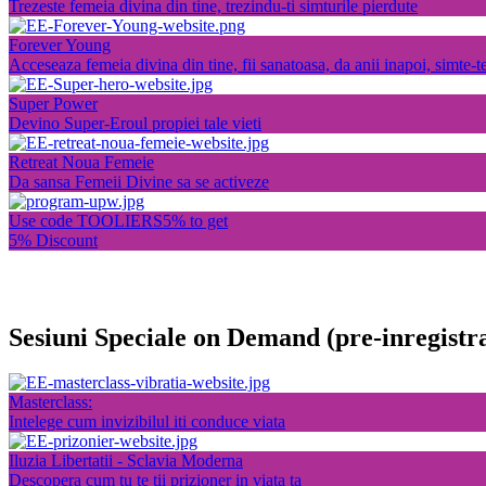
Trezeste femeia divina din tine, trezindu-ti simturile pierdute
Forever Young
Acceseaza femeia divina din tine, fii sanatoasa, da anii inapoi, simte-t
Super Power
Devino Super-Eroul propiei tale vieti
Retreat Noua Femeie
Da sansa Femeii Divine sa se activeze
Use code TOOLIERS5% to get
5% Discount
Sesiuni Speciale on Demand (pre-inregistr
Masterclass:
Intelege cum invizibilul iti conduce viata
Iluzia Libertatii - Sclavia Moderna
Descopera cum tu te tii prizioner in viata ta