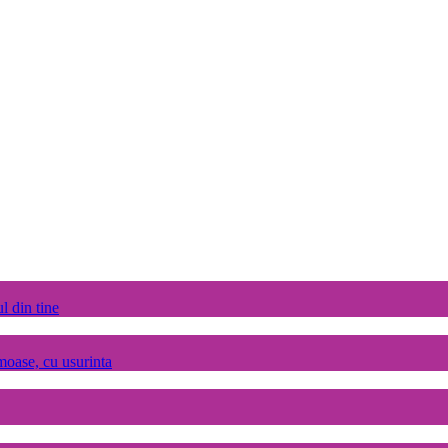
l din tine
umoase, cu usurinta