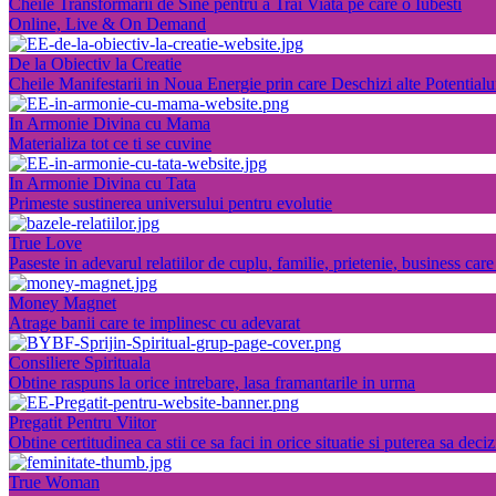
Cheile Transformarii de Sine pentru a Trai Viata pe care o Iubesti
Online, Live & On Demand
De la Obiectiv la Creatie
Cheile Manifestarii in Noua Energie prin care Deschizi alte Potentialu
In Armonie Divina cu Mama
Materializa tot ce ti se cuvine
In Armonie Divina cu Tata
Primeste sustinerea universului pentru evolutie
True Love
Paseste in adevarul relatiilor de cuplu, familie, prietenie, business care
Money Magnet
Atrage banii care te implinesc cu adevarat
Consiliere Spirituala
Obtine raspuns la orice intrebare, lasa framantarile in urma
Pregatit Pentru Viitor
Obtine certitudinea ca stii ce sa faci in orice situatie si puterea sa deci
True Woman